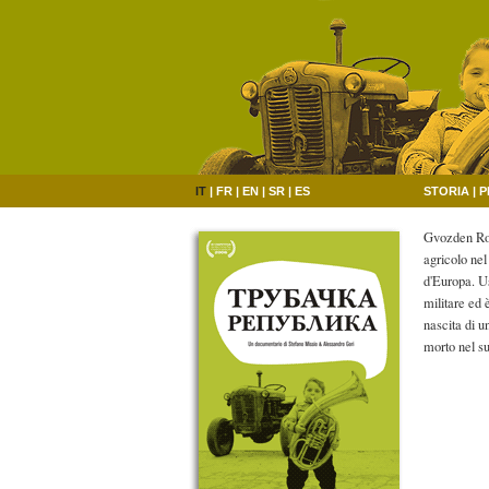
IT
|
FR
|
EN
|
SR
|
ES
STORIA
|
P
Gvozden Ros
agricolo nel
d'Europa. Us
militare ed 
nascita di 
morto nel su